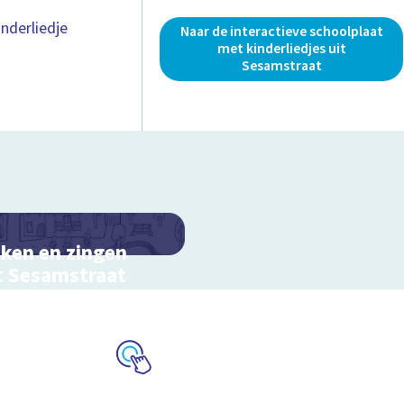
nderliedje
Naar de interactieve schoolplaat
met kinderliedjes uit
Sesamstraat
ken en zingen
 Sesamstraat
ractieve schoolplaat met
rliedjes
Schoolplaat