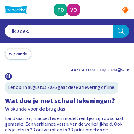
Ga
naar
PO
VO
hoofdinhoud
Wiskunde
4 apr 2011
tot 9 aug 2026
2.5k
Let op: in augustus 2026 gaat deze aflevering offline.
Wat doe je met schaaltekeningen?
Wiskunde voor de brugklas
Landkaarten, maquettes en modeltreintjes zijn op schaal
gemaakt. Een verkleinde versie van de werkelijkheid. Ook
als je iets in 2D ontwerpt en in 3D print moeten de