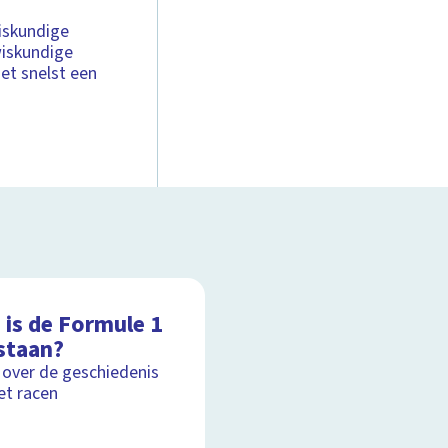
iskundige
wiskundige
het snelst een
 is de Formule 1
staan?
 over de geschiedenis
et racen