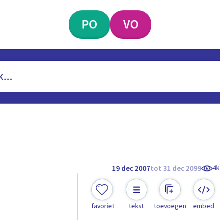
PO
VO
4k
19 dec 2007
tot 31 dec 2099
favoriet
tekst
toevoegen
embed