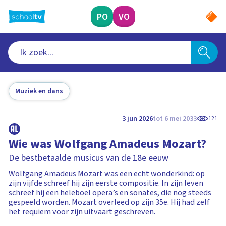
Ga
naar
PO
VO
hoofdinhoud
Muziek en dans
3 jun 2026
tot 6 mei 2033
121
Wie was Wolfgang Amadeus Mozart?
De bestbetaalde musicus van de 18e eeuw
Wolfgang Amadeus Mozart was een echt wonderkind: op
zijn vijfde schreef hij zijn eerste compositie. In zijn leven
schreef hij een heleboel opera’s en sonates, die nog steeds
gespeeld worden. Mozart overleed op zijn 35e. Hij had zelf
het requiem voor zijn uitvaart geschreven.