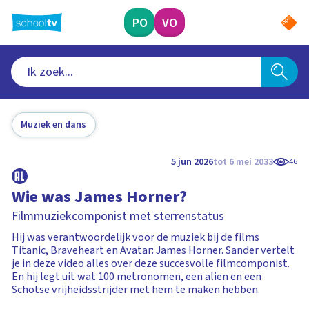
Ga
naar
PO
VO
hoofdinhoud
Muziek en dans
5 jun 2026
tot 6 mei 2033
46
Wie was James Horner?
Filmmuziekcomponist met sterrenstatus
Hij was verantwoordelijk voor de muziek bij de films
Titanic, Braveheart en Avatar: James Horner. Sander vertelt
je in deze video alles over deze succesvolle filmcomponist.
En hij legt uit wat 100 metronomen, een alien en een
Schotse vrijheidsstrijder met hem te maken hebben.