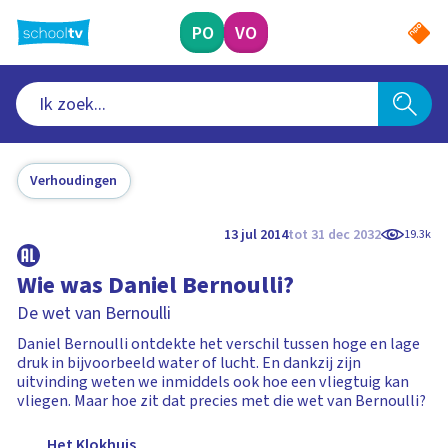
Ga
naar
PO
VO
hoofdinhoud
Verhoudingen
13 jul 2014
tot 31 dec 2032
19.3k
Wie was Daniel Bernoulli?
De wet van Bernoulli
Daniel Bernoulli ontdekte het verschil tussen hoge en lage
druk in bijvoorbeeld water of lucht. En dankzij zijn
uitvinding weten we inmiddels ook hoe een vliegtuig kan
vliegen. Maar hoe zit dat precies met die wet van Bernoulli?
Het Klokhuis