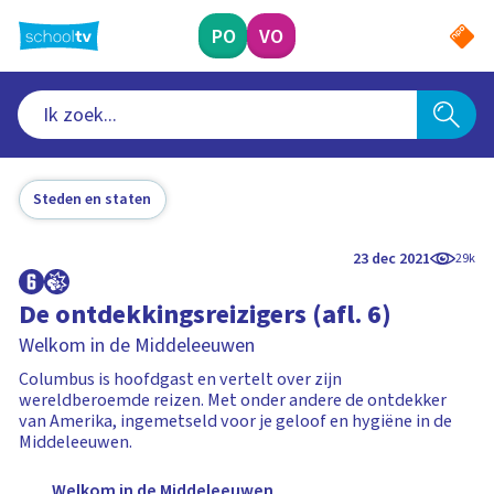
Ga
naar
PO
VO
hoofdinhoud
Steden en staten
23 dec 2021
29k
De ontdekkingsreizigers (afl. 6)
Welkom in de Middeleeuwen
Columbus is hoofdgast en vertelt over zijn
wereldberoemde reizen. Met onder andere de ontdekker
van Amerika, ingemetseld voor je geloof en hygiëne in de
Middeleeuwen.
Welkom in de Middeleeuwen