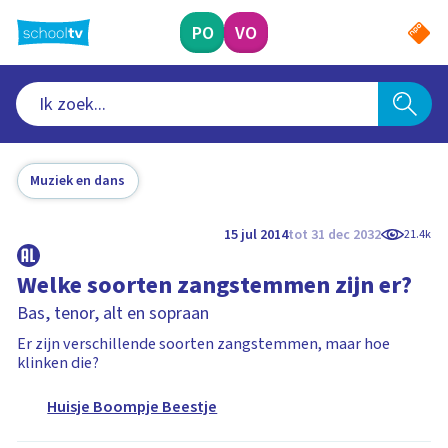
Ga
naar
PO
VO
hoofdinhoud
Muziek en dans
15 jul 2014
tot 31 dec 2032
21.4k
Welke soorten zangstemmen zijn er?
Bas, tenor, alt en sopraan
Er zijn verschillende soorten zangstemmen, maar hoe
klinken die?
Huisje Boompje Beestje