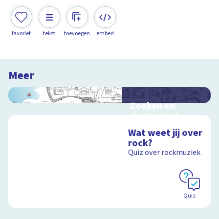
favoriet
tekst
toevoegen
embed
Meer
Zoeken en
zingen met
Sesamstraat
Wat weet jij over
Interactieve
rock?
schoolplaat met
Quiz over rockmuziek
kinderliedjes
Schoolplaat
Quiz