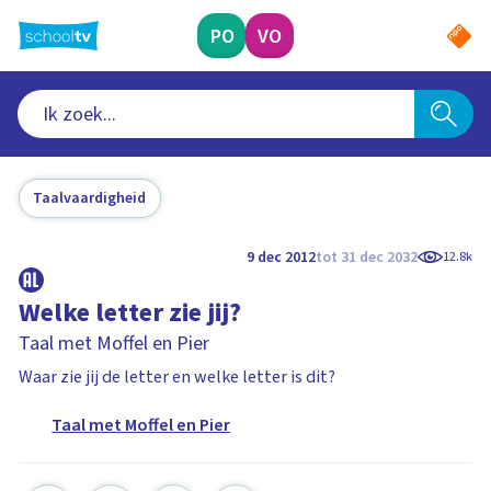
Ga
naar
PO
VO
hoofdinhoud
Taalvaardigheid
9 dec 2012
tot 31 dec 2032
12.8k
Welke letter zie jij?
Taal met Moffel en Pier
Waar zie jij de letter en welke letter is dit?
Taal met Moffel en Pier