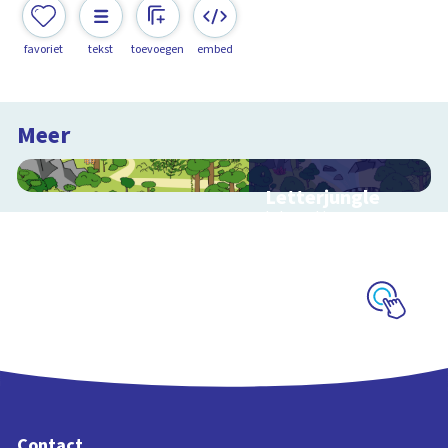
favoriet
tekst
toevoegen
embed
Meer
Letterjungle
Interactieve
schoolplaat met
letters en klanken
Schoolplaat
Contact