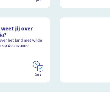
Quiz
weet jij over
ia?
over het land met wilde
n op de savanne
Quiz