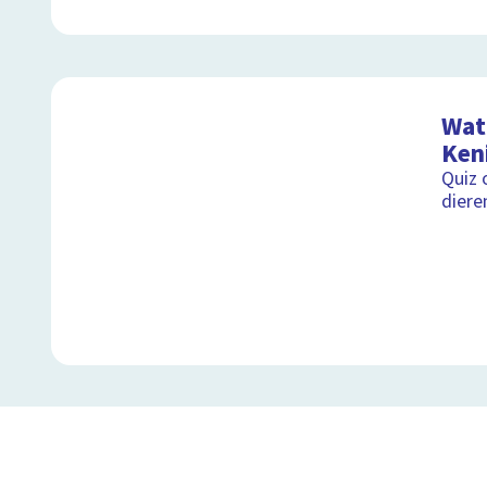
Wat 
Ken
Quiz 
diere