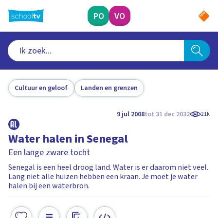
Ga
naar
PO
VO
hoofdinhoud
Cultuur en geloof
Landen en grenzen
9 jul 2008
tot 31 dec 2032
21k
Water halen in Senegal
Een lange zware tocht
Senegal is een heel droog land. Water is er daarom niet veel.
Lang niet alle huizen hebben een kraan. Je moet je water
halen bij een waterbron.