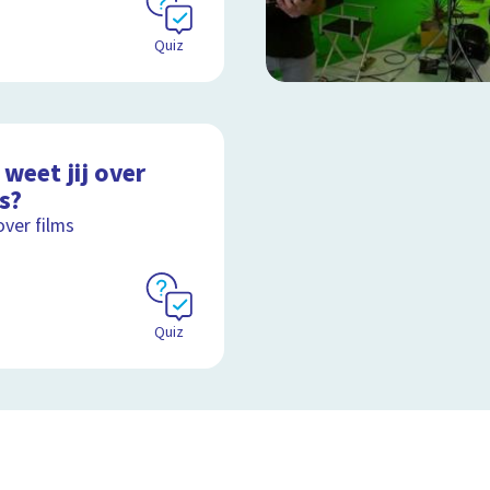
Quiz
weet jij over
s?
over films
Quiz