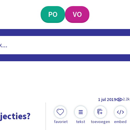
PO
VO
2.2k
1 jul 2019
jecties?
favoriet
tekst
toevoegen
embed