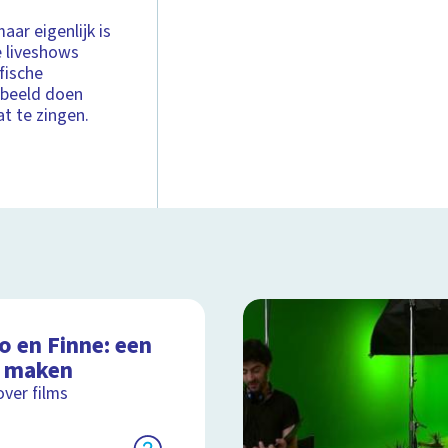
aar eigenlijk is
e liveshows
fische
orbeeld doen
at te zingen.
o en Finne: een
m maken
over films