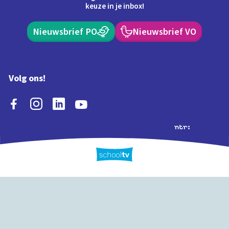
keuze in je inbox!
Nieuwsbrief PO
Nieuwsbrief VO
Volg ons!
Extra's
Schooltv biedt meer
Quiz
Schoolplaat
Tijd
dan video's! Ontdek
onze extra inhoud: