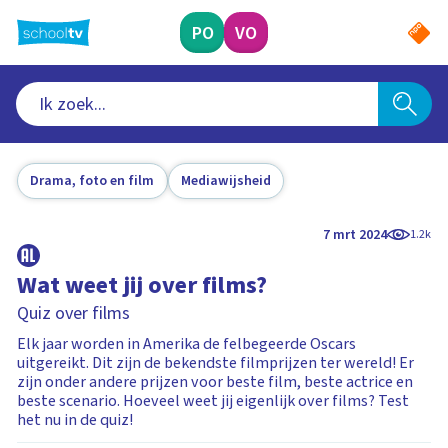
Ga
naar
PO
VO
hoofdinhoud
Drama, foto en film
Mediawijsheid
7 mrt 2024
1.2k
Wat weet jij over films?
Quiz over films
Elk jaar worden in Amerika de felbegeerde Oscars
uitgereikt. Dit zijn de bekendste filmprijzen ter wereld! Er
zijn onder andere prijzen voor beste film, beste actrice en
beste scenario. Hoeveel weet jij eigenlijk over films? Test
het nu in de quiz!