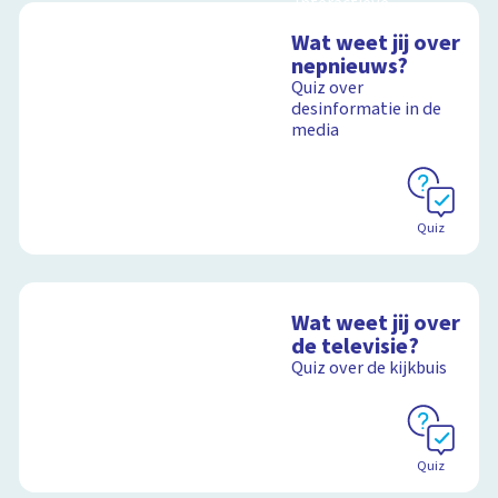
Interactieve
schoolplaat over film
Wat weet jij over
en video
nepnieuws?
Quiz over
desinformatie in de
media
Schoolplaat
Quiz
Wat weet jij over
de televisie?
Quiz over de kijkbuis
Quiz