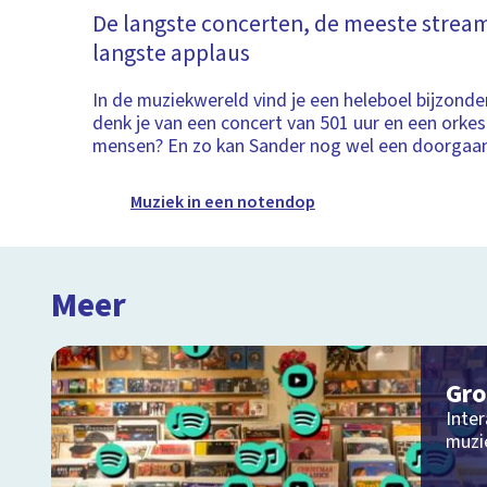
De langste concerten, de meeste stream
langste applaus
In de muziekwereld vind je een heleboel bijzonde
denk je van een concert van 501 uur en een orke
mensen? En zo kan Sander nog wel een doorgaa
Muziek in een notendop
Meer
Gro
Inter
muzie