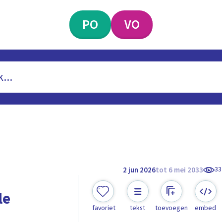
PO
VO
33
2 jun 2026
tot 6 mei 2033
le
favoriet
tekst
toevoegen
embed