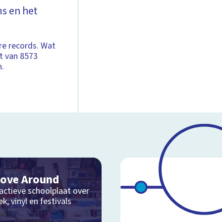
s en het
re records. Wat
st van 8573
n.
ove Around
actieve schoolplaat over
k, vinyl en festivals