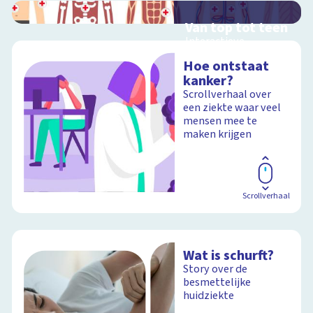
Van top tot teen
Interactieve
schoolplaat over het
Hoe ontstaat
menselijk lichaam
kanker?
Scrollverhaal over
een ziekte waar veel
mensen mee te
Schoolplaat
maken krijgen
Scrollverhaal
Wat is schurft?
Story over de
besmettelijke
huidziekte