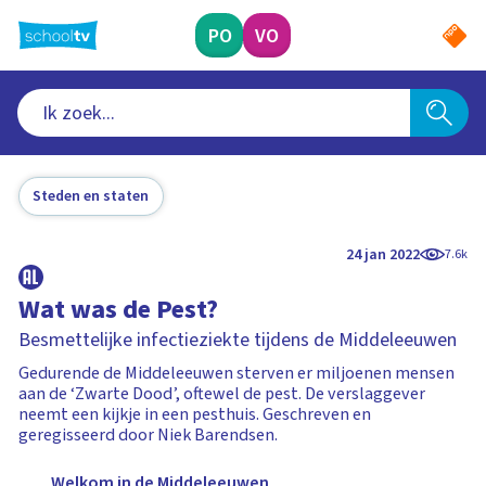
Ga
naar
PO
VO
hoofdinhoud
Steden en staten
24 jan 2022
7.6k
Wat was de Pest?
Besmettelijke infectieziekte tijdens de Middeleeuwen
Gedurende de Middeleeuwen sterven er miljoenen mensen
aan de ‘Zwarte Dood’, oftewel de pest. De verslaggever
neemt een kijkje in een pesthuis. Geschreven en
geregisseerd door Niek Barendsen.
Welkom in de Middeleeuwen