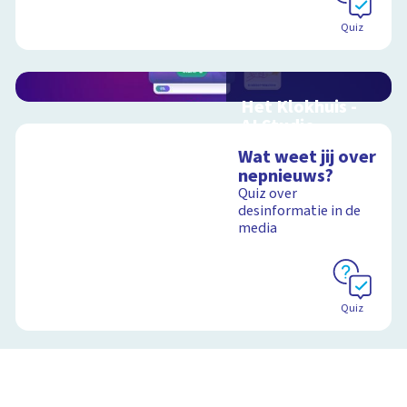
Quiz
Het Klokhuis -
AI Studio
Leer alles over
Wat weet jij over
artificial intelligence
nepnieuws?
Quiz over
desinformatie in de
media
Schoolplaat
Quiz