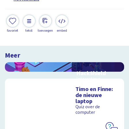
favoriet
tekst
toevoegen
embed
Meer
HackShield
Interactieve
schoolplaat over
Timo en Finne:
cyberveiligheid
de nieuwe
laptop
Quiz over de
computer
Schoolplaat