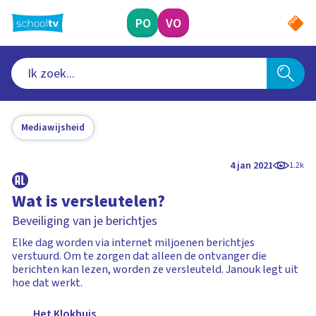
Ga
naar
PO
VO
hoofdinhoud
Mediawijsheid
4 jan 2021
1.2k
Wat is versleutelen?
Beveiliging van je berichtjes
Elke dag worden via internet miljoenen berichtjes
verstuurd. Om te zorgen dat alleen de ontvanger die
berichten kan lezen, worden ze versleuteld. Janouk legt uit
hoe dat werkt.
Het Klokhuis