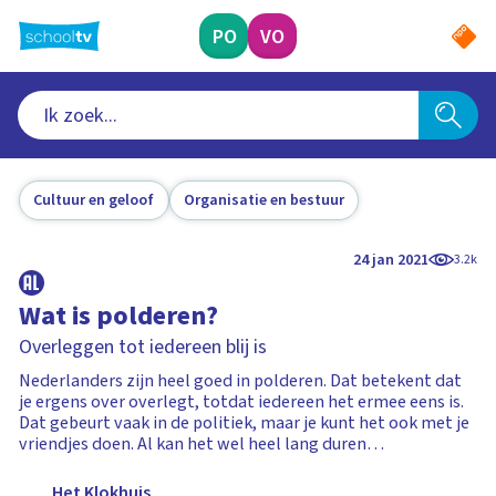
Ga
naar
PO
VO
hoofdinhoud
Cultuur en geloof
Organisatie en bestuur
24 jan 2021
3.2k
Wat is polderen?
Overleggen tot iedereen blij is
Nederlanders zijn heel goed in polderen. Dat betekent dat
je ergens over overlegt, totdat iedereen het ermee eens is.
Dat gebeurt vaak in de politiek, maar je kunt het ook met je
vriendjes doen. Al kan het wel heel lang duren…
Het Klokhuis