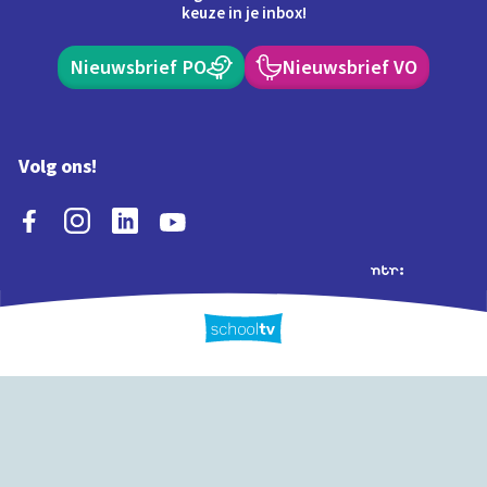
keuze in je inbox!
Nieuwsbrief PO
Nieuwsbrief VO
Volg ons!
Extra's
Schooltv biedt meer
Quiz
Schoolplaat
Tijd
dan video's! Ontdek
onze extra inhoud: