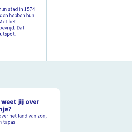
hun stad in 1574
rden hebben hun
 Met het
evrijd. Dat
hutspot.
weet jij over
nje?
over het land van zon,
n tapas