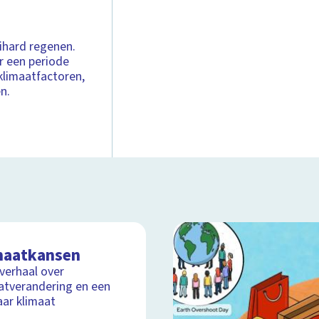
ihard regenen.
r een periode
klimaatfactoren,
n.
maatkansen
lverhaal over
atverandering en een
aar klimaat