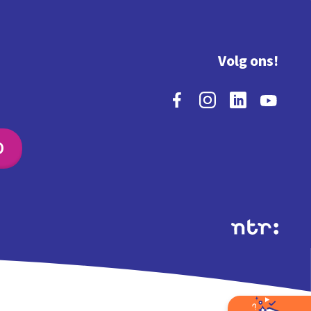
Volg ons!
O
Extra's