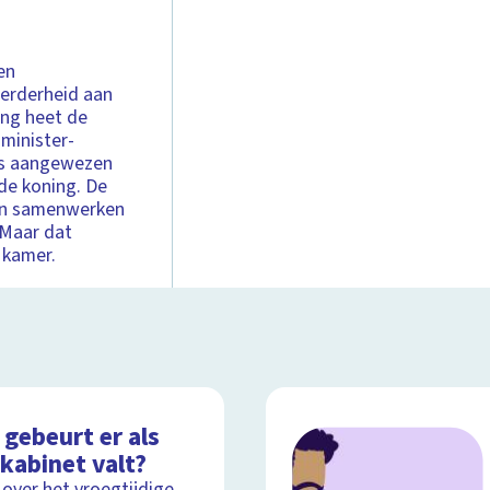
en
erderheid aan
ing heet de
 minister-
ers aangewezen
de koning. De
lden samenwerken
 Maar dat
 kamer.
gebeurt er als
kabinet valt?
 over het vroegtijdige