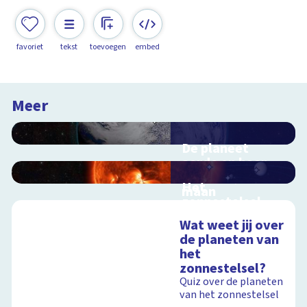
favoriet
tekst
toevoegen
embed
Meer
De planeet
aarde en haar
satelliet, de
Het
maan
zonnestelsel
Interactieve
Interactieve
schoolplaat voorbij
Wat weet jij over
schoolplaat langs de
de dampkring
de planeten van
planeten
het
zonnestelsel?
Quiz over de planeten
Schoolplaat
van het zonnestelsel
Schoolplaat