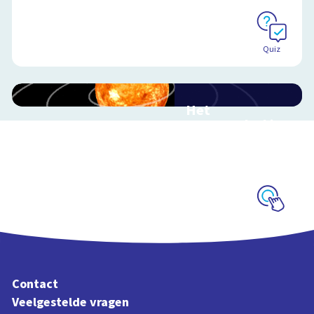
Quiz
Het
zonnestelsel in
3D
Reis mee door ons
zonnestelsel
Schoolplaat
Contact
Veelgestelde vragen