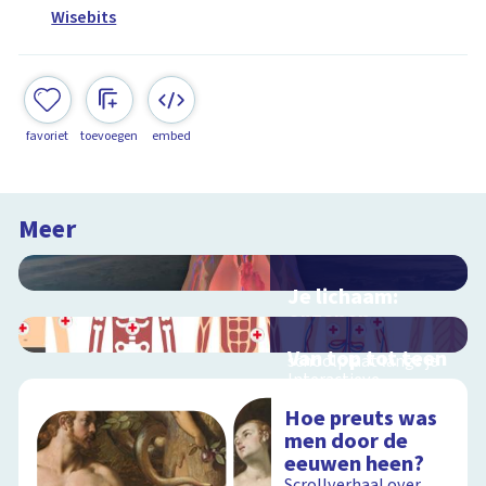
Wisebits
favoriet
toevoegen
embed
Meer
Je lichaam:
organen
Interactieve
Van top tot teen
schoolplaat langs je
Interactieve
organen
schoolplaat over het
Hoe preuts was
menselijk lichaam
men door de
eeuwen heen?
Schoolplaat
Scrollverhaal over