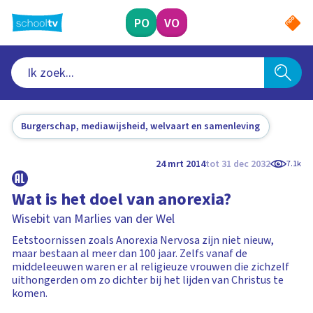
Ga
naar
PO
VO
hoofdinhoud
Burgerschap, mediawijsheid, welvaart en samenleving
24 mrt 2014
tot 31 dec 2032
7.1k
Wat is het doel van anorexia?
Wisebit van Marlies van der Wel
Eetstoornissen zoals Anorexia Nervosa zijn niet nieuw,
maar bestaan al meer dan 100 jaar. Zelfs vanaf de
middeleeuwen waren er al religieuze vrouwen die zichzelf
uithongerden om zo dichter bij het lijden van Christus te
komen.