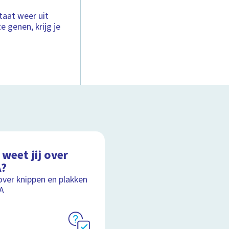
taat weer uit
 genen, krijg je
weet jij over
?
over knippen en plakken
A