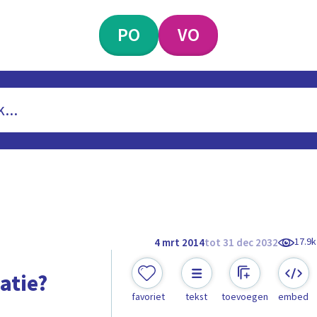
PO
VO
17.9k
4 mrt 2014
tot 31 dec 2032
atie?
favoriet
tekst
toevoegen
embed