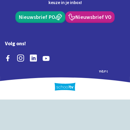
keuze in je inbox!
Nieuwsbrief PO
Nieuwsbrief VO
Volg ons!
Extra's
Schooltv biedt meer
Quiz
Schoolplaat
Tijd
dan video's! Ontdek
onze extra inhoud: