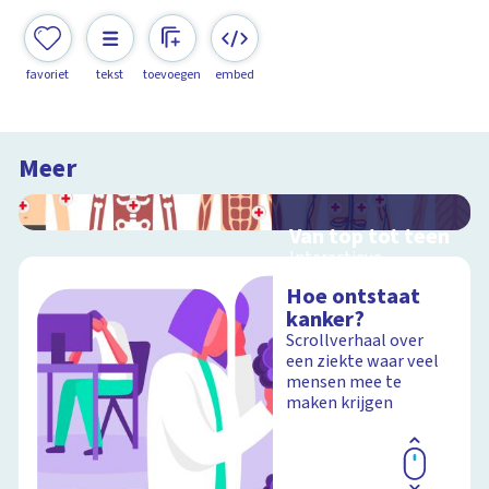
favoriet
tekst
toevoegen
embed
Meer
Van top tot teen
Interactieve
schoolplaat over het
Hoe ontstaat
menselijk lichaam
kanker?
Scrollverhaal over
een ziekte waar veel
mensen mee te
Schoolplaat
maken krijgen