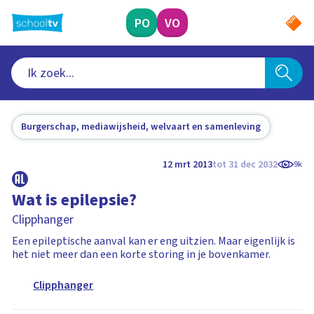
Ga
naar
PO
VO
hoofdinhoud
Burgerschap, mediawijsheid, welvaart en samenleving
12 mrt 2013
tot 31 dec 2032
9k
Wat is epilepsie?
Clipphanger
Een epileptische aanval kan er eng uitzien. Maar eigenlijk is
het niet meer dan een korte storing in je bovenkamer.
Clipphanger