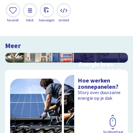
favoriet
tekst
toevoegen
embed
Meer
Energie in en
rondom het huis
Interactieve
Hoe werken
schoolplaat in en
zonnepanelen?
rondom het huis
Story over duurzame
energie op je dak
Schoolplaat
Scrollverhaal