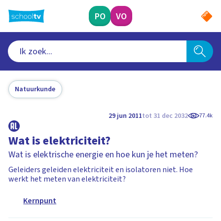
Ga
naar
PO
VO
hoofdinhoud
Natuurkunde
29 jun 2011
tot 31 dec 2032
77.4k
Wat is elektriciteit?
Wat is elektrische energie en hoe kun je het meten?
Geleiders geleiden elektriciteit en isolatoren niet. Hoe
werkt het meten van elektriciteit?
Kernpunt