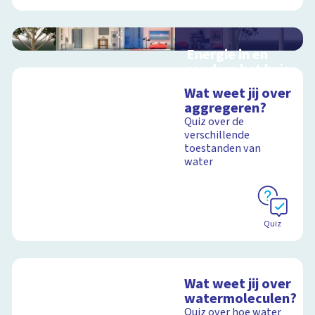
Energie in en
rondom het huis
Interactieve
Wat weet jij over
schoolplaat in en
aggregeren?
rondom het huis
Quiz over de
verschillende
toestanden van
water
Schoolplaat
Quiz
Wat weet jij over
watermoleculen?
Quiz over hoe water