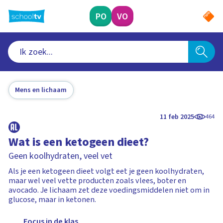
Ga
naar
PO
VO
hoofdinhoud
Mens en lichaam
11 feb 2025
464
Wat is een ketogeen dieet?
Geen koolhydraten, veel vet
Als je een ketogeen dieet volgt eet je geen koolhydraten,
maar wel veel vette producten zoals vlees, boter en
avocado. Je lichaam zet deze voedingsmiddelen niet om in
glucose, maar in ketonen.
Focus in de klas