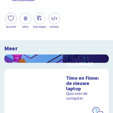
favoriet
tekst
toevoegen
embed
Meer
HackShield
Interactieve
schoolplaat over
Timo en Finne:
cyberveiligheid
de nieuwe
laptop
Quiz over de
computer
Schoolplaat