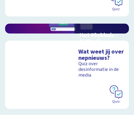
Quiz
Het Klokhuis -
AI Studio
Leer alles over
Wat weet jij over
artificial intelligence
nepnieuws?
Quiz over
desinformatie in de
media
Schoolplaat
Quiz