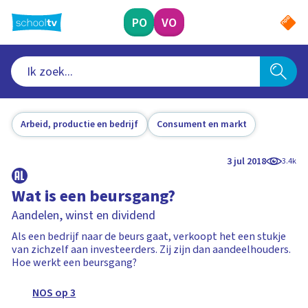
Ga
naar
PO
VO
hoofdinhoud
Arbeid, productie en bedrijf
Consument en markt
3 jul 2018
3.4k
Wat is een beursgang?
Aandelen, winst en dividend
Als een bedrijf naar de beurs gaat, verkoopt het een stukje
van zichzelf aan investeerders. Zij zijn dan aandeelhouders.
Hoe werkt een beursgang?
NOS op 3