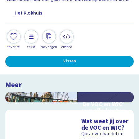
Het Klokhuis
favoriet
tekst
toevoegen
embed
Vissen
Meer
De VOC en WIC
van alle kanten
Handel en oorlog
Wat weet jij over
over zee
de VOC en WIC?
Quiz over handel en