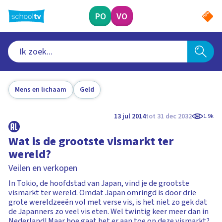
Ga
naar
PO
VO
hoofdinhoud
Mens en lichaam
Geld
13 jul 2014
tot 31 dec 2032
1.9k
Wat is de grootste vismarkt ter
wereld?
Veilen en verkopen
In Tokio, de hoofdstad van Japan, vind je de grootste
vismarkt ter wereld. Omdat Japan omringd is door drie
grote wereldzeeën vol met verse vis, is het niet zo gek dat
de Japanners zo veel vis eten. Wel twintig keer meer dan in
Nederland! Maar hoe gaat het er aan toe op deze vismarkt?