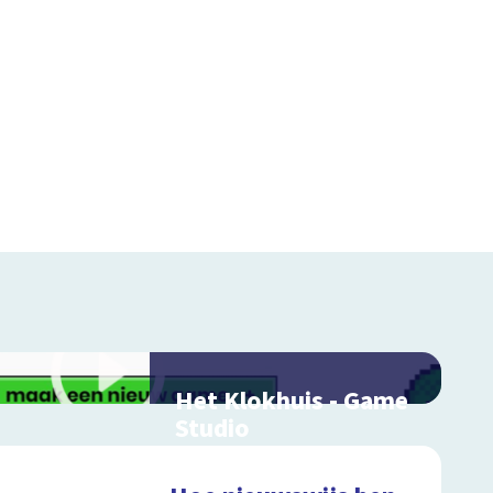
Het Klokhuis - Game
Studio
Maak je eigen game