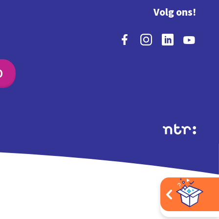
Volg ons!
O
Extra's