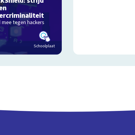
kShield: strijd
en
Schoolplaat
ercriminaliteit
jd mee tegen hackers
Schoolplaat