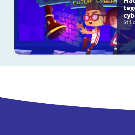
Hac
teg
cyb
Stri