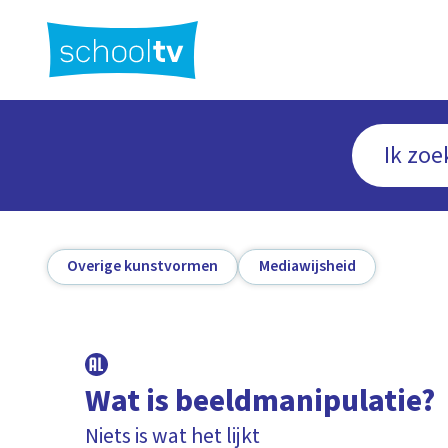
Ga
naar
hoofdinhoud
Overige kunstvormen
Mediawijsheid
Wat is beeldmanipulatie?
Niets is wat het lijkt