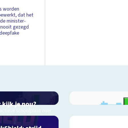
oms worden
ewerkt, dat het
f de minister-
j nooit gezegd
 deepfake
 kijk je nou?
actieve schoolplaat over
en video