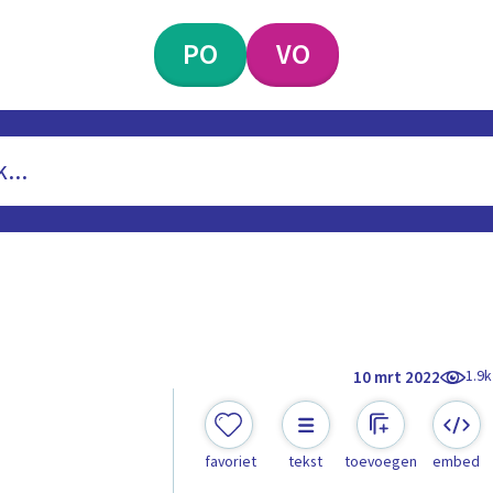
PO
VO
1.9k
10 mrt 2022
favoriet
tekst
toevoegen
embed