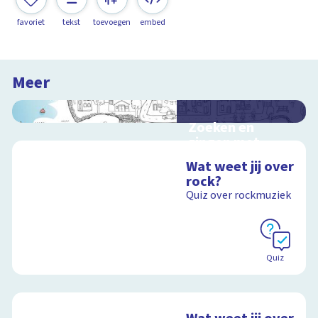
favoriet
tekst
toevoegen
embed
Meer
Zoeken en
zingen met
Sesamstraat
Wat weet jij over
Interactieve
rock?
schoolplaat met
Quiz over rockmuziek
kinderliedjes
Schoolplaat
Quiz