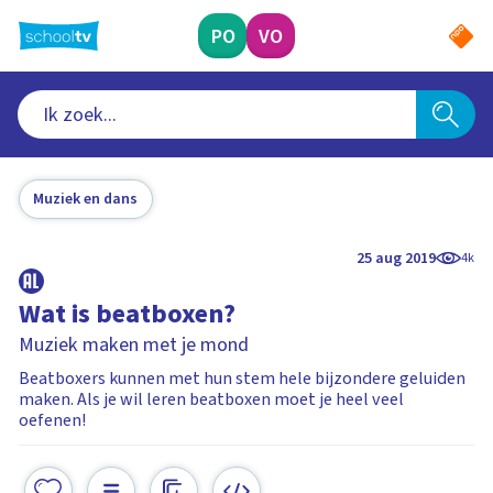
Ga
naar
PO
VO
hoofdinhoud
Muziek en dans
25 aug 2019
4k
Wat is beatboxen?
Muziek maken met je mond
Beatboxers kunnen met hun stem hele bijzondere geluiden
maken. Als je wil leren beatboxen moet je heel veel
oefenen!