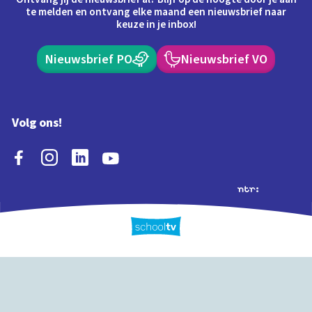
te melden en ontvang elke maand een nieuwsbrief naar
keuze in je inbox!
Nieuwsbrief PO
Nieuwsbrief VO
Volg ons!
Extra's
Schooltv biedt meer
Quiz
Schoolplaat
Tijd
dan video's! Ontdek