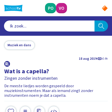
Ga
naar
PO
VO
hoofdinhoud
Muziek en dans
18 aug 2019
2.6k
Wat is a capella?
Zingen zonder instrumenten
De meeste liedjes worden gespeeld door
muziekinstrumenten. Maar als iemand zingt zonder
instrumenten noem je dat a capella.