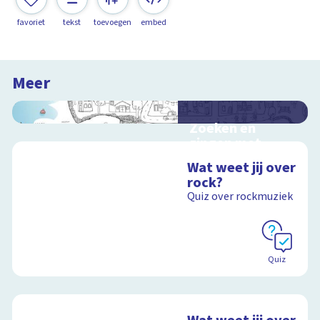
favoriet
tekst
toevoegen
embed
Meer
Zoeken en
zingen met
Sesamstraat
Wat weet jij over
Interactieve
rock?
schoolplaat met
Quiz over rockmuziek
kinderliedjes
Schoolplaat
Quiz