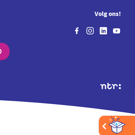
Volg ons!
O
Extra's