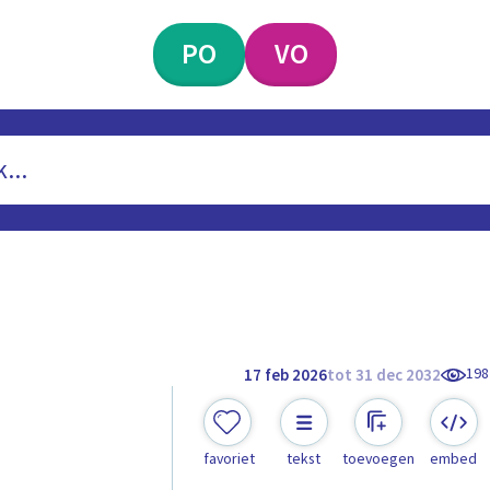
PO
VO
198
17 feb 2026
tot 31 dec 2032
favoriet
tekst
toevoegen
embed