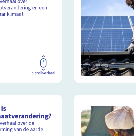
lverhaal over
atverandering en een
aar klimaat
Scrollverhaal
is
maatverandering?
lverhaal over de
ming van de aarde