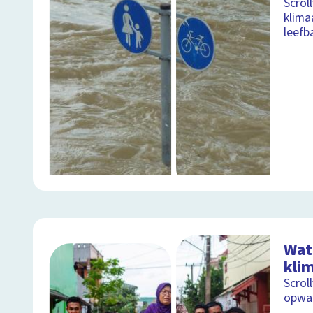
Scrol
klima
leefb
Wat 
kli
Scrol
opwar