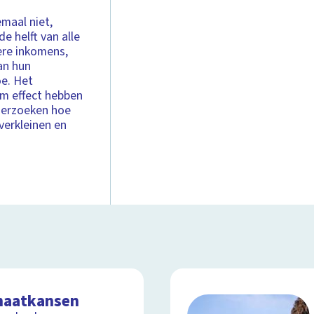
emaal niet,
de helft van alle
ere inkomens,
an hun
oe. Het
rm effect hebben
derzoeken hoe
verkleinen en
maatkansen