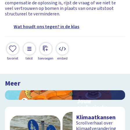
compensatie de oplossing is, rijst de vraag of we niet te
veel vertrouwen op bomen in plaats van onze uitstoot
structureel te verminderen.
Wat houdt ons tegen? in de klas
favoriet
tekst
toevoegen
embed
Meer
Jouw
ecologische
voetafdruk
Klimaatkansen
Ontdek hoe jouw
Scrollverhaal over
levensstijl invloed
klimaatverandering