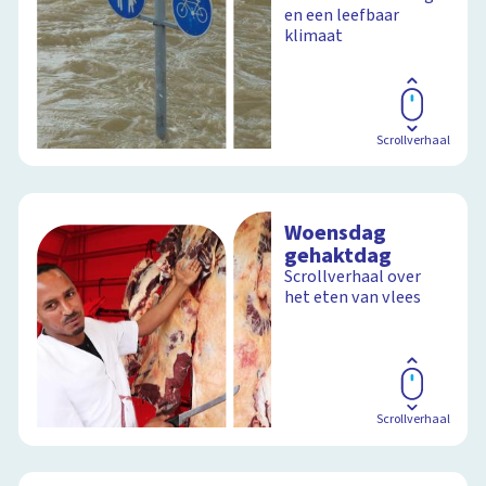
heeft op de aarde
en een leefbaar
klimaat
Schoolplaat
Scrollverhaal
Woensdag
gehaktdag
Scrollverhaal over
het eten van vlees
Scrollverhaal