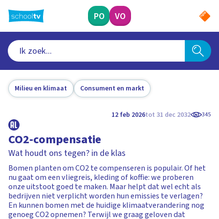
Ga
naar
PO
VO
hoofdinhoud
Milieu en klimaat
Consument en markt
12 feb 2026
tot 31 dec 2032
345
CO2-compensatie
Wat houdt ons tegen? in de klas
Bomen planten om CO2 te compenseren is populair. Of het
nu gaat om een vliegreis, kleding of koffie: we proberen
onze uitstoot goed te maken. Maar helpt dat wel echt als
bedrijven niet verplicht worden hun emissies te verlagen?
En kunnen bomen met de huidige klimaatverandering nog
genoeg CO2 opnemen? Terwijl we graag geloven dat