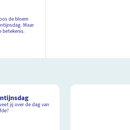
 roos de bloem
entijnsdag. Maar
e betekenis.
entijnsdag
eet jij over de dag van
efde?