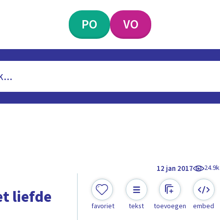
PO
VO
24.9k
12 jan 2017
t liefde
favoriet
tekst
toevoegen
embed