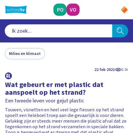
Ga
naar
PO
VO
hoofdinhoud
Milieu en klimaat
22 feb 2021
2.1k
Wat gebeurt er met plastic dat
aanspoelt op het strand?
Een tweede leven voor gejut plastic
Touwen, visnetten en heel veel lege flessen: op het strand
spoelt een heleboel troep aan die gevaarlijk is voor dieren.
Gelukkig zijn er steeds meer mensen die plastic afval dat ze
tegenkomen op het strand verzamelen in speciale bakken.
Toon is benieuwd wat er daarna met dat plastic afval