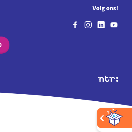
Volg ons!
O
Extra's