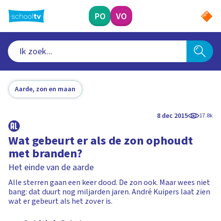
Ga
naar
PO
VO
hoofdinhoud
Aarde, zon en maan
8 dec 2015
17.8k
Wat gebeurt er als de zon ophoudt
met branden?
Het einde van de aarde
Alle sterren gaan een keer dood. De zon ook. Maar wees niet
bang: dat duurt nog miljarden jaren. André Kuipers laat zien
wat er gebeurt als het zover is.