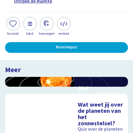
Ontdek de Ruimte
favoriet
tekst
toevoegen
embed
Ruimtequiz
Meer
Het
zonnestelsel in
3D
Wat weet jij over
Reis mee door ons
de planeten van
zonnestelsel
het
zonnestelsel?
Quiz over de planeten