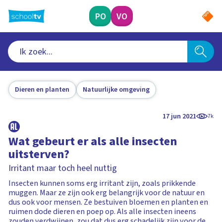
Ga
naar
PO
VO
hoofdinhoud
Dieren en planten
Natuurlijke omgeving
17 jun 2021
7k
Wat gebeurt er als alle insecten
uitsterven?
Irritant maar toch heel nuttig
Insecten kunnen soms erg irritant zijn, zoals prikkende
muggen. Maar ze zijn ook erg belangrijk voor de natuur en
dus ook voor mensen. Ze bestuiven bloemen en planten en
ruimen dode dieren en poep op. Als alle insecten ineens
zouden verdwijnen, zou dat dus erg schadelijk zijn voor de