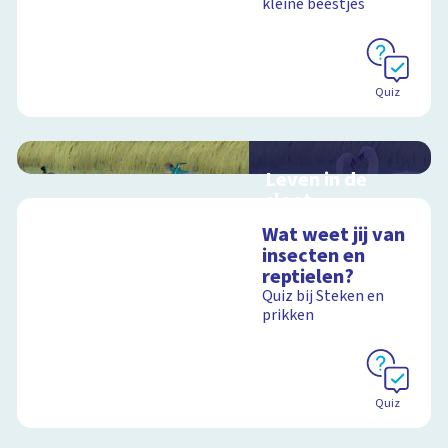
kleine beestjes
Schoolplaat
Quiz
Leven in de
sloot
Interactieve
Wat weet jij van
schoolplaat over het
insecten en
slootleven
reptielen?
Quiz bij Steken en
prikken
Schoolplaat
Quiz