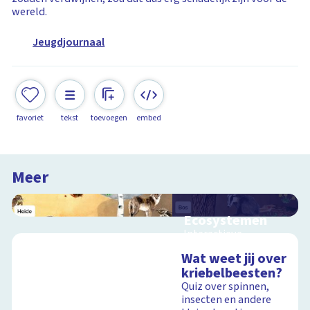
wereld.
Jeugdjournaal
favoriet
tekst
toevoegen
embed
Meer
Ecosystemen
Interactieve
schoolplaat over de
Wat weet jij over
Veluwe
kriebelbeesten?
Quiz over spinnen,
insecten en andere