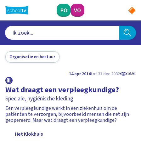
Ga
naar
PO
VO
hoofdinhoud
Organisatie en bestuur
14 apr 2014
tot 31 dec 2032
16.9k
Wat draagt een verpleegkundige?
Speciale, hygiënische kleding
Een verpleegkundige werkt in een ziekenhuis om de
patiënten te verzorgen, bijvoorbeeld mensen die net zijn
geopereerd. Maar wat draagt een verpleegkundige?
Het Klokhuis