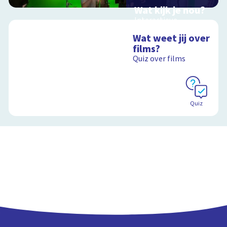
Wat kijk je nou?
Interactieve
schoolplaat over film
Wat weet jij over
en video
films?
Quiz over films
Schoolplaat
Quiz