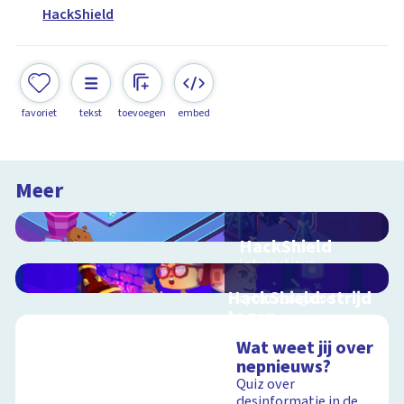
HackShield
favoriet
tekst
toevoegen
embed
Meer
HackShield
Interactieve
schoolplaat over
HackShield: strijd
cyberveiligheid
tegen
cybercriminaliteit
Wat weet jij over
Strijd mee tegen
nepnieuws?
Schoolplaat
hackers
Quiz over
desinformatie in de