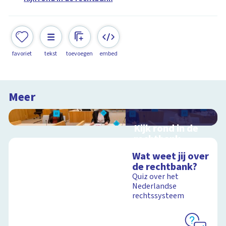
favoriet
tekst
toevoegen
embed
Meer
Kijk rond in de
rechtbank
Interactieve
Wat weet jij over
schoolplaat over
de rechtbank?
rechtspraak in
Quiz over het
Nederland
Nederlandse
rechtssysteem
Schoolplaat