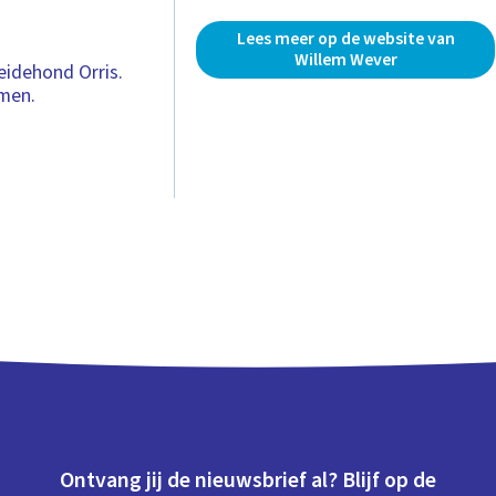
Lees meer op de website van
Willem Wever
eidehond Orris.
imen.
Ontvang jij de nieuwsbrief al? Blijf op de