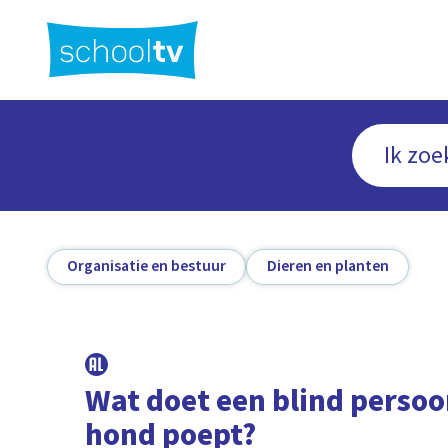
Ga
naar
hoofdinhoud
Organisatie en bestuur
Dieren en planten
Wat doet een blind persoon
hond poept?