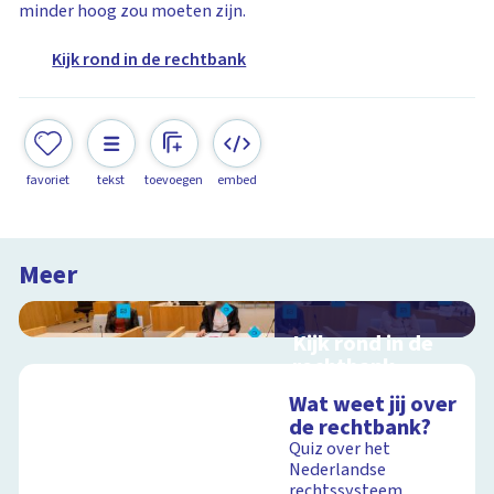
minder hoog zou moeten zijn.
Kijk rond in de rechtbank
favoriet
tekst
toevoegen
embed
Meer
Kijk rond in de
rechtbank
Interactieve
Wat weet jij over
schoolplaat over
de rechtbank?
rechtspraak in
Quiz over het
Nederland
Nederlandse
rechtssysteem