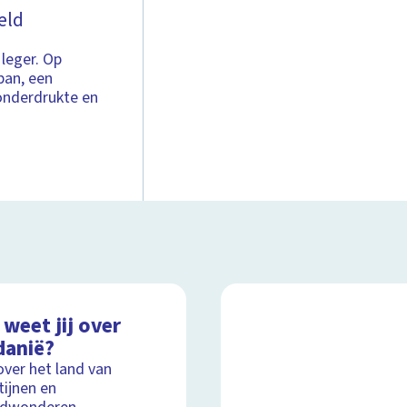
eld
 leger. Op
ban, een
onderdrukte en
weet jij over
danië?
over het land van
ijnen en