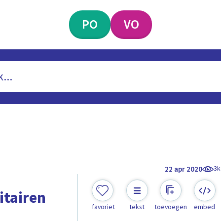
PO
VO
3k
22 apr 2020
itairen
favoriet
tekst
toevoegen
embed