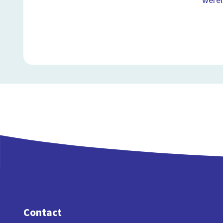
were
Contact