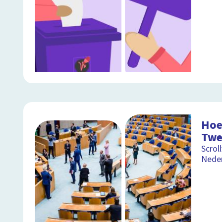
Hoe
Twe
Scrol
Neder