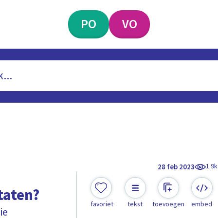
PO
VO
1.9k
28 feb 2023
taten?
favoriet
tekst
toevoegen
embed
ie