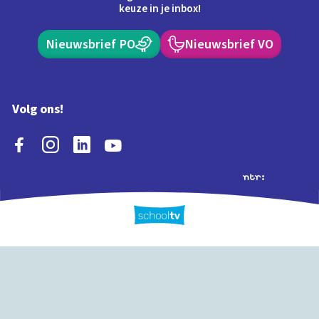
keuze in je inbox!
Nieuwsbrief PO
Nieuwsbrief VO
Volg ons!
Extra's
Schooltv biedt meer
Quiz
Schoolplaat
Tijd
dan video's! Ontdek
onze extra inhoud: