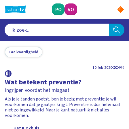
Ga
naar
PO
VO
hoofdinhoud
Taalvaardigheid
10 feb 2020
976
Wat betekent preventie?
Ingrijpen voordat het misgaat
Als je je tanden poetst, ben je bezig met preventie: je wil
voorkomen dat je gaatjes krijgt. Preventie is dus helemaal
niet zo ingewikkeld. Maar je kunt natuurlijk niet alles
voorkomen.
Het Klokhuis